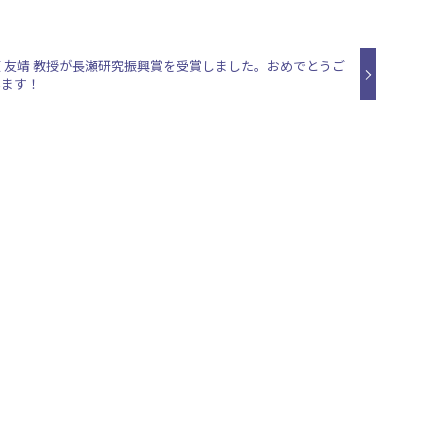
瀬 友靖 教授が長瀬研究振興賞を受賞しました。おめでとうご
います！