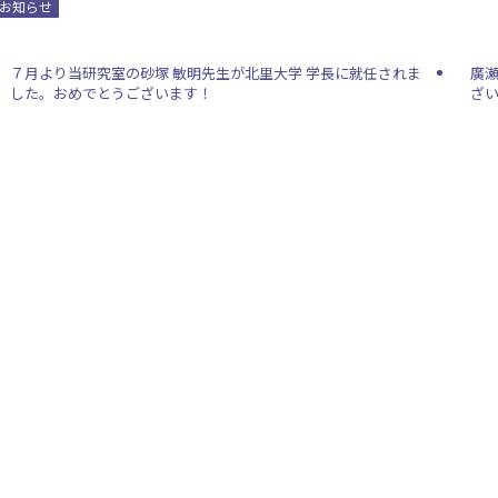
お知らせ
７月より当研究室の砂塚 敏明先生が北里大学 学長に就任されま
廣
した。おめでとうございます！
ざ